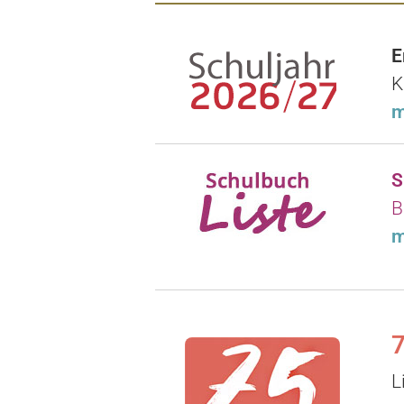
E
K
m
S
B
m
7
L