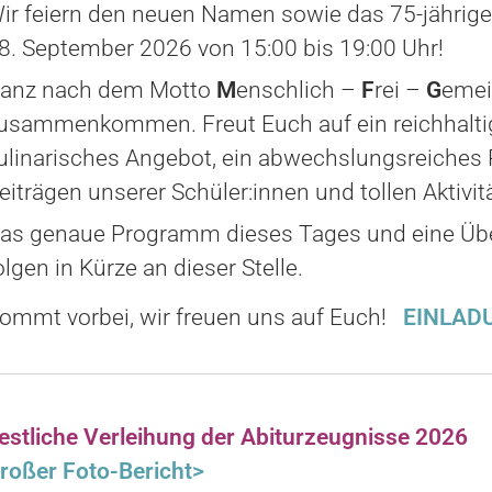
ir feiern den neuen Namen sowie das 75-jährig
8. September 2026 von 15:00 bis 19:00 Uhr!
anz nach dem Motto
M
enschlich –
F
rei –
G
emei
usammenkommen. Freut Euch auf ein reichhaltige
ulinarisches Angebot, ein abwechslungsreiches
eiträgen unserer Schüler:innen und tollen Aktiv
as genaue Programm dieses Tages und eine Über
olgen in Kürze an dieser Stelle.
ommt vorbei, wir freuen uns auf Euch!
EINLAD
estliche Verleihung der Abiturzeugnisse 2026
roßer Foto-Bericht>