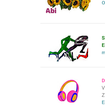
O
S
E
m
D
V
Z
E