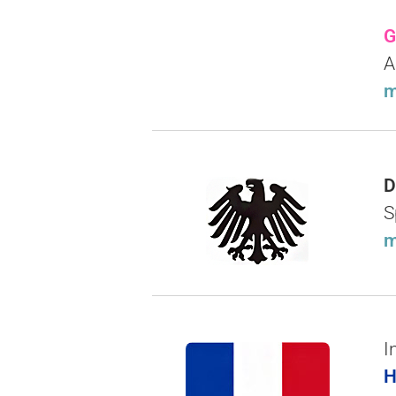
G
A
m
D
S
m
I
H