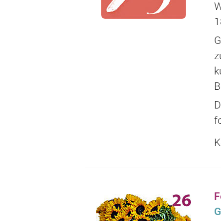
W
1
G
z
k
B
D
f
K
F
G