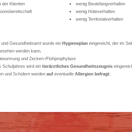
 der Klienten
wenig Beutefangverhalten
ionsbereitschaft
wenig Hüteverhalten
wenig Territorialverhalten
- und Gesundheitsamt wurde ein
Hygieneplan
eingereicht, der im Sek
gesehen werden kann.
ntwurmung und Zecken-/Flohprophylaxe
s Schuljahres wird ein
tierärztliches Gesundheitszeugnis
eingereich
nen und Schülern werden
auf
eventuelle
Allergien befragt
.