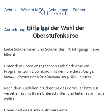
Schule
Wir am MFG
Kurswahl
Schulleben
Fächer
Hilfe bei der Wahl der
Anmeldungen
SUCHE
Oberstufenkurse
Liebe Schülerinnen und Schüler des 10. Jahrgangs, liebe
Eltern!
Unter dem unten angegebenen Link finden Sie ein
Programm zum Download, mit dem Sie die
zulässigen
Kombinationen von Oberstufenkursen
prüfen können.
Nach dem Ausfüllen drucken Sie das Formular bitte aus,
versehen es mit Ihren Unterschriften und leiten es an mich
weiter.
Download des Kurswahlprogramms: