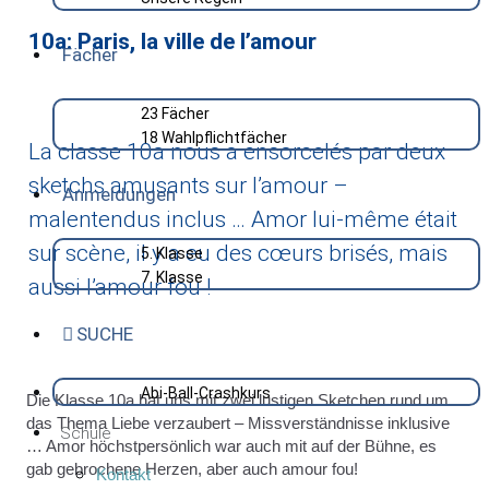
10a: Paris, la ville de l’amour
Fächer
23 Fächer
18 Wahlpflichtfächer
La classe 10a nous a ensorcelés par deux
sketchs amusants sur l’amour –
Anmeldungen
malentendus inclus … Amor lui-même était
sur scène, il y a eu des cœurs brisés, mais
5. Klasse
7. Klasse
aussi l’amour fou !
SUCHE
Abi-Ball-Crashkurs
Die Klasse 10a hat uns mit zwei lustigen Sketchen rund um
das Thema Liebe verzaubert – Missverständnisse inklusive
Schule
… Amor höchstpersönlich war auch mit auf der Bühne, es
gab gebrochene Herzen, aber auch amour fou!
Kontakt