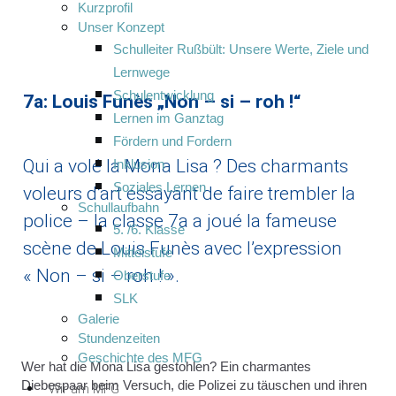
Kurzprofil
Unser Konzept
Schulleiter Rußbült: Unsere Werte, Ziele und
Lernwege
Schulentwicklung
7a: Louis Funès „Non – si – roh !“
Lernen im Ganztag
Fördern und Fordern
Qui a volé la Mona Lisa ? Des charmants
Inklusion
Soziales Lernen
voleurs d’art essayant de faire trembler la
Schullaufbahn
police – la classe 7a a joué la fameuse
5. /6. Klasse
scène de Louis Funès avec l’expression
Mittelstufe
« Non – si – roh ! ».
Oberstufe
SLK
Galerie
Stundenzeiten
Geschichte des MFG
Wer hat die Mona Lisa gestohlen? Ein charmantes
Diebespaar beim Versuch, die Polizei zu täuschen und ihren
Wir am MFG