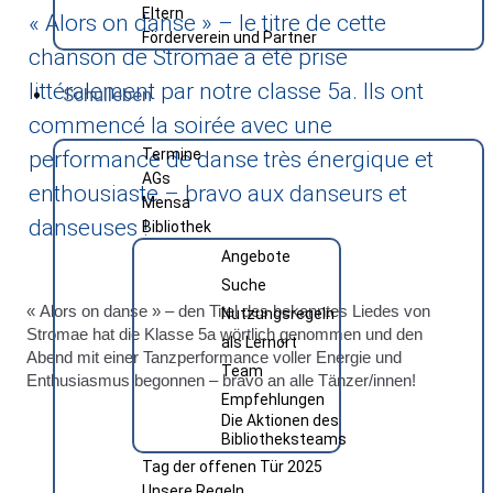
Eltern
« Alors on danse » – le titre de cette
Förderverein und Partner
chanson de Stromae a été prise
littéralement par notre classe 5a. Ils ont
Schulleben
commencé la soirée avec une
Termine
performance de danse très énergique et
AGs
enthousiaste – bravo aux danseurs et
Mensa
danseuses !
Bibliothek
Angebote
Suche
« Alors on danse » – den Titel des bekanntes Liedes von
Nutzungsregeln
Stromae hat die Klasse 5a wörtlich genommen und den
als Lernort
Abend mit einer Tanzperformance voller Energie und
Team
Enthusiasmus begonnen – bravo an alle Tänzer/innen!
Empfehlungen
Die Aktionen des
Bibliotheksteams
Tag der offenen Tür 2025
Unsere Regeln