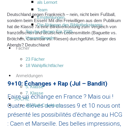
als Lernort
Team
Deutschland gegen Frankreich – nein, nicht beim Fußball,
Empfehlungen
sondern beim Essen! Mit drei Freiwilligen aus dem Publikum
Die Aktionen des Bibliotheksteams
hat die Klasse 7a eine Blindverkostung zum Vergleich von
Tag der offenen Tür 2025
französischen und deutschen Lebensmitteln (Baguette vs.
Unsere Regeln
Brötchen, Carambar vs. Riesen) durchgeführt. Sieger des
Abends? Deutschland!
Fächer
23 Fächer
18 Wahlpflichtfächer
Anmeldungen
9+10: Échanges + Rap (Jul – Bandit)
5. Klasse
7. Klasse
Faire un échange en France ? Mais oui !
SUCHE
Quatre élèves des classes 9 et 10 nous ont
Abi-Ball-Crashkurs
présenté les possibilités d’échange au HCG
: Caen et Marseille. Des belles impressions,