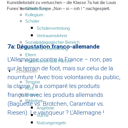
Kunstdiebstahl zu vertuschen – die Klasse 7a hat die Louis
Schulleitung
Funes’ berühmte Szene „Non – si – roh ! “ nachgespielt.
Kollegium
Schüler
Schülervertretung
Vertrauenslehrer
Sozialpädagogischer Bereich
7a: Dégustation franco-allemande
Berufliche Orientierung
Eltern
L’Allemagne contre la France – non, pas
Förderverein und Partner
sur le terrain de foot, mais sur celui de la
Schulleben
nourriture ! Avec trois volontaires du public,
Termine
la classe 7a a comparé les produits
AGs
français avec les produits allemands
Mensa
Bibliothek
(Baguette vs. Brötchen, Carambar vs.
Angebote
Riesen). Le vainqueur ? L‘Allemagne !
Suche
Nutzungsregeln