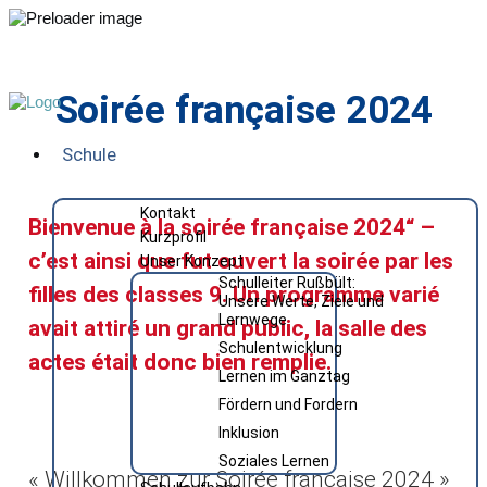
Soirée française 2024
Schule
Kontakt
Bienvenue à la soirée française 2024“ –
Kurzprofil
c’est ainsi que fut ouvert la soirée par les
Unser Konzept
Schulleiter Rußbült:
filles des classes 9. Un programme varié
Unsere Werte, Ziele und
Lernwege
avait attiré un grand public, la salle des
Schulentwicklung
actes était donc bien remplie.
Lernen im Ganztag
Fördern und Fordern
Inklusion
Soziales Lernen
« Willkommen zur Soirée française 2024 »