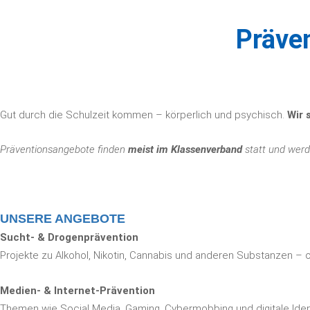
Präve
Gut durch die Schulzeit kommen – körperlich und psychisch.
Wir 
Präventionsangebote finden
meist im Klassenverband
statt und werd
UNSERE ANGEBOTE
Sucht- & Drogenprävention
Projekte zu Alkohol, Nikotin, Cannabis und anderen Substanzen – 
Medien- & Internet-Prävention
Themen wie Social Media, Gaming, Cybermobbing und digitale Iden