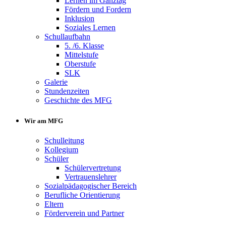
Lernen im Ganztag
Fördern und Fordern
Inklusion
Soziales Lernen
Schullaufbahn
5. /6. Klasse
Mittelstufe
Oberstufe
SLK
Galerie
Stundenzeiten
Geschichte des MFG
Wir am MFG
Schulleitung
Kollegium
Schüler
Schülervertretung
Vertrauenslehrer
Sozialpädagogischer Bereich
Berufliche Orientierung
Eltern
Förderverein und Partner