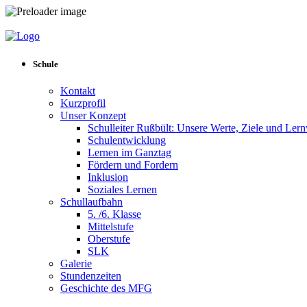
Schule
Kontakt
Kurzprofil
Unser Konzept
Schulleiter Rußbült: Unsere Werte, Ziele und Ler
Schulentwicklung
Lernen im Ganztag
Fördern und Fordern
Inklusion
Soziales Lernen
Schullaufbahn
5. /6. Klasse
Mittelstufe
Oberstufe
SLK
Galerie
Stundenzeiten
Geschichte des MFG