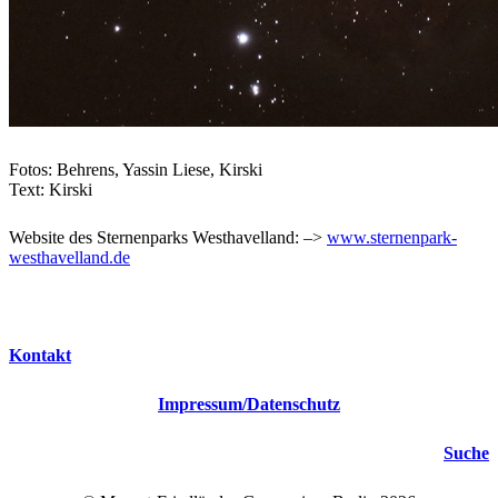
Fotos: Behrens, Yassin Liese, Kirski
Text: Kirski
Website des Sternenparks Westhavelland: –>
www.sternenpark-
westhavelland.de
Kontakt
Impressum
/Datenschutz
Suche