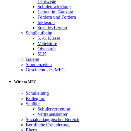
Lernwege
Schulentwicklung
Lernen im Ganztag
Fördern und Fordern
Inklusion
Soziales Lernen
Schullaufbahn
5. /6. Klasse
Mittelstufe
Oberstufe
SLK
Galerie
Stundenzeiten
Geschichte des MFG
Wir am MFG
Schulleitung
Kollegium
Schüler
Schülervertretung
Vertrauenslehrer
Sozialpädagogischer Bereich
Berufliche Orientierung
Eltern