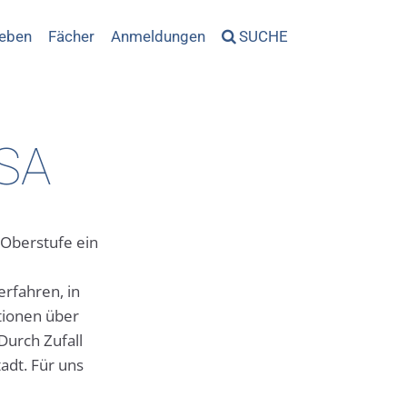
leben
Fächer
Anmeldungen
SUCHE
USA
 Oberstufe ein
rfahren, in
tionen über
Durch Zufall
adt. Für uns