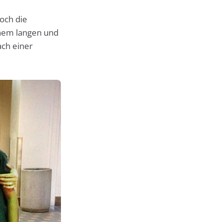
och die
nem langen und
ch einer