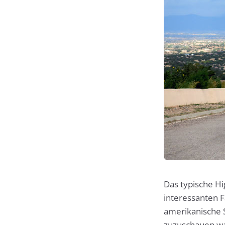
Das typische H
interessanten F
amerikanische S
zuzuschauen war