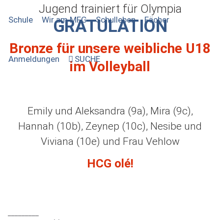
Jugend trainiert für Olympia
Schule
Wir am MFG
Schulleben
Fächer
GRATULATION
Bronze für unsere weibliche U18
Anmeldungen
SUCHE
im Volleyball
Emily und Aleksandra (9a), Mira (9c),
Hannah (10b), Zeynep (10c), Nesibe und
Viviana (10e) und Frau Vehlow
HCG olé!
_________