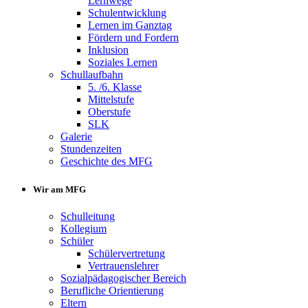
Lernwege
Schulentwicklung
Lernen im Ganztag
Fördern und Fordern
Inklusion
Soziales Lernen
Schullaufbahn
5. /6. Klasse
Mittelstufe
Oberstufe
SLK
Galerie
Stundenzeiten
Geschichte des MFG
Wir am MFG
Schulleitung
Kollegium
Schüler
Schülervertretung
Vertrauenslehrer
Sozialpädagogischer Bereich
Berufliche Orientierung
Eltern