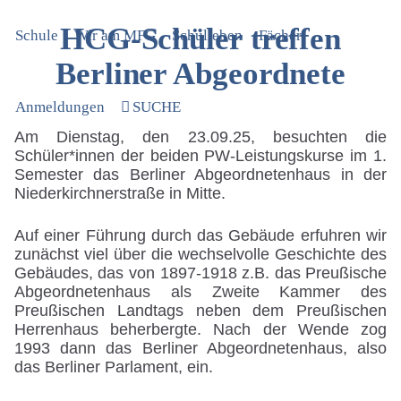
HCG-Schüler treffen
Schule
Wir am MFG
Schulleben
Fächer
Berliner Abgeordnete
Anmeldungen
SUCHE
Am Dienstag, den 23.09.25, besuchten die
Schüler*innen der beiden PW-L
eistungskurse
im 1.
Semester das Berliner Abgeordnetenhaus in der
Niederkirchnerstraße in Mitte.
Auf einer Führung durch das Gebäude erfuhren wir
zunächst viel über die wechselvolle Geschichte des
Gebäudes, das von 1897-1918 z.B. das Preußische
Abgeordnetenhaus als Zweite Kammer des
Preußischen Landtags neben dem Preußischen
Herrenhaus beherbergte. Nach der Wende zog
1993 dann das Berliner Abgeordnetenhaus, also
das Berliner Parlament, ein.