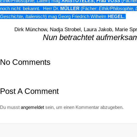
Ethik/Philosophie, Latein
) mag
ARISTOTELES
;
Frau
VOSS
(Fäche
noch nicht bekannt.
Herr Dr.
MÜLLER
(Fächer:
Ethik/Philosophie,
Geschichte, Italienisch
) mag Georg Friedrich Wilhelm
HEGEL
.
Dirk Münchow, Nadja Strobel, Laura Jakob, Marie Spr
Nun betrachtet aufmerksam
No Comments
Post A Comment
Du musst
angemeldet
sein, um einen Kommentar abzugeben.