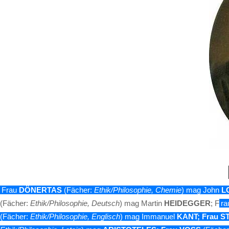
Frau
DÖNERTAS
(Fächer:
Ethik/Philosophie, Chemie
) mag John
L
(Fächer:
Ethik/Philosophie, Deutsch
) mag Martin
HEIDEGGER
; F
r
(Fächer:
Ethik/Philosophie, Englisch
) mag Immanuel
KANT
;
Frau
S